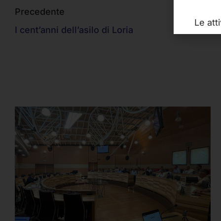
Precedente
Le att
I cent’anni dell’asilo di Loria