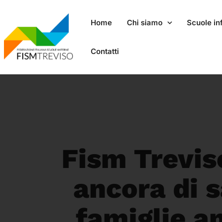
Home
Chi siamo
Scuole inf
Contatti
Fism Treviso
ancora di s
famiglie a