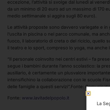
eccezione, l’attività si svolge dal lunedì al venerd
da un minimo di 20 euro ad un massimo di 170 euro
medio settimanale si aggira sugli 80 euro).
Le attività proposte sono davvero variegate e in
l’uscita in piscina o nel parco comunale, ma anche i
fuoco, il laboratorio di creta o del riciclo, quello 
il teatro e lo sport, compreso lo yoga, ma anche l
“Il personale coinvolto nei centri estivi – fa pre
segue i bambini durante l’anno scolastico: la pre
ausiliario, è certamente un plusvalore importante
intensifichino la collaborazione con le scuole Fism
delle famiglie a questi servizi”.Fonte: Comunica
Fonte:
www.lavitadelpopolo.it
La Seg