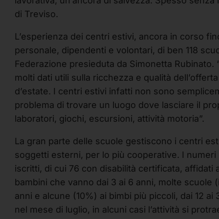
lavorativa, un’ancora di salvezza. Spesso senza 
di Treviso.
L’esperienza dei centri estivi, ancora in corso fin
personale, dipendenti e volontari, di ben 118 sc
Federazione presieduta da Simonetta Rubinato. “Il
molti dati utili sulla ricchezza e qualità dell’offe
d’estate. I centri estivi infatti non sono semplic
problema di trovare un luogo dove lasciare il prop
laboratori, giochi, escursioni, attività motoria”.
La gran parte delle scuole gestiscono i centri e
soggetti esterni, per lo più cooperative. I numeri
iscritti, di cui 76 con disabilità certificata, affida
bambini che vanno dai 3 ai 6 anni, molte scuole (i
anni e alcune (10%) ai bimbi più piccoli, dai 12 ai
nel mese di luglio, in alcuni casi l’attività si pro