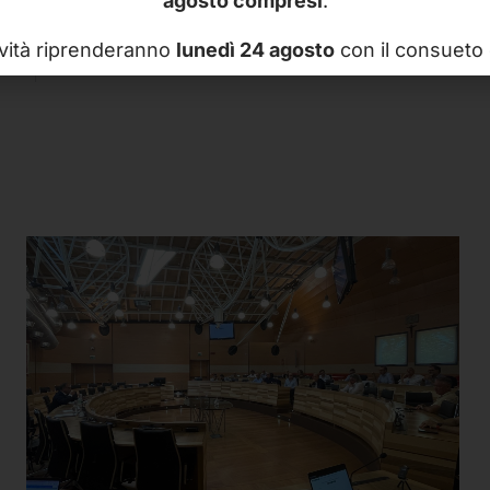
agosto compresi
.
Succes
ività riprenderanno
lunedì 24 agosto
con il consueto 
Treviso: FISM e Diocesi ins