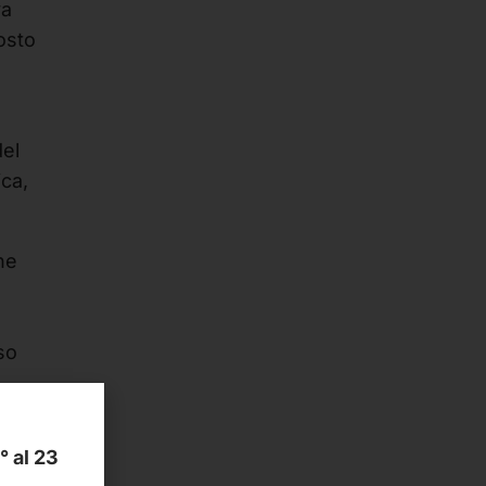
va
osto
del
ica,
he
so
1° al 23