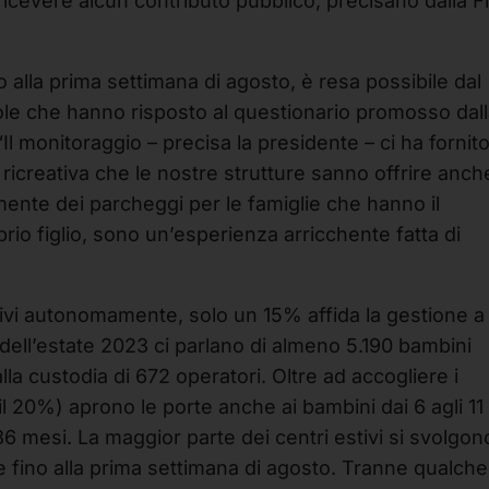
ricevere alcun contributo pubblico, precisano dalla 
o alla prima settimana di agosto, è resa possibile dal
uole che hanno risposto al questionario promosso dal
 monitoraggio – precisa la presidente – ci ha fornit
rta ricreativa che le nostre strutture sanno offrire anch
emente dei parcheggi per le famiglie che hanno il
rio figlio, sono un’esperienza arricchente fatta di
stivi autonomamente, solo un 15% affida la gestione a
 dell’estate 2023 ci parlano di almeno 5.190 bambini
ti alla custodia di 672 operatori. Oltre ad accogliere i
l 20%) aprono le porte anche ai bambini dai 6 agli 11
 36 mesi. La maggior parte dei centri estivi si svolgon
trae fino alla prima settimana di agosto. Tranne qualche