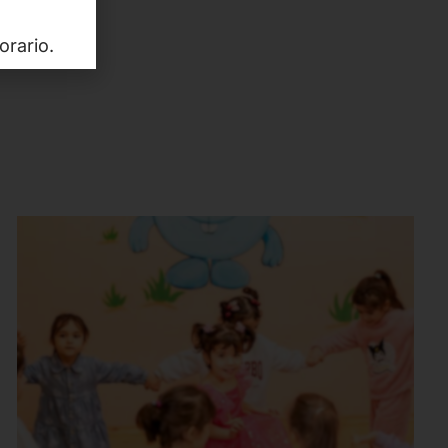
sivo
orario.
ieme