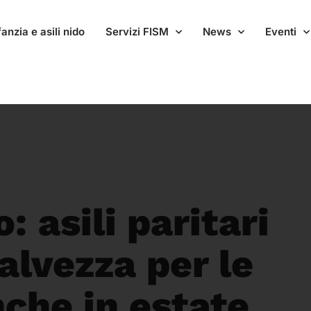
anzia e asili nido
Servizi FISM
News
Eventi
: asili paritari
alvezza per le
nche in estate