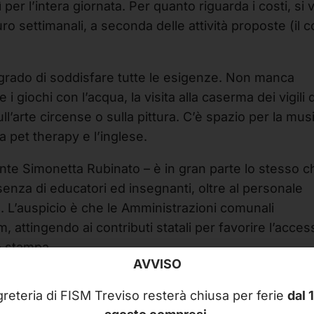
ì per l’intera giornata. Per quanto riguarda i costi, si 
 settimanali, a seconda delle attività proposte (il c
 grado di soddisfare tutte le esigenze. Non manca
 giochi con l’acqua, la visita alla caserma dei vigili 
sull’arte circense o sulla pittura. C’è spazio per la mus
a pet therapy e l’inglese.
sente Simonetta Rubinato – è in gran parte lo stesso c
senza di educatori ed insegnanti, oltre al personale
. L’auspicio è che le Amministrazioni comunali
, attingendo ai contributi statali per favorire l’acces
to stampa
AVVISO
reteria di FISM Treviso resterà chiusa per ferie
dal 