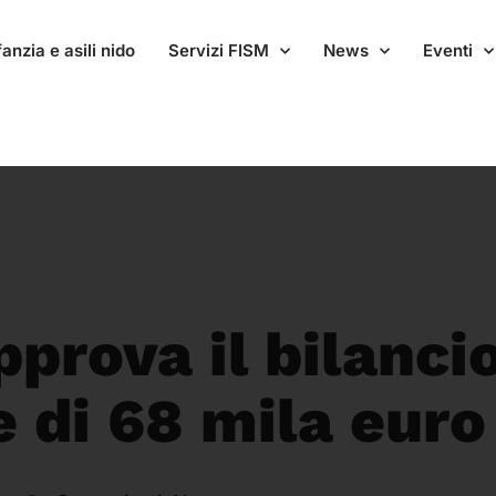
anzia e asili nido
Servizi FISM
News
Eventi
prova il bilanci
e di 68 mila euro