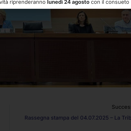
ività riprenderanno
lunedì 24 agosto
con il consueto 
Succes
Rassegna stampa del 04.07.2025 – La Tri