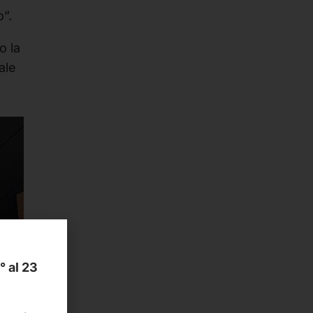
o”.
o la
ale
1° al 23