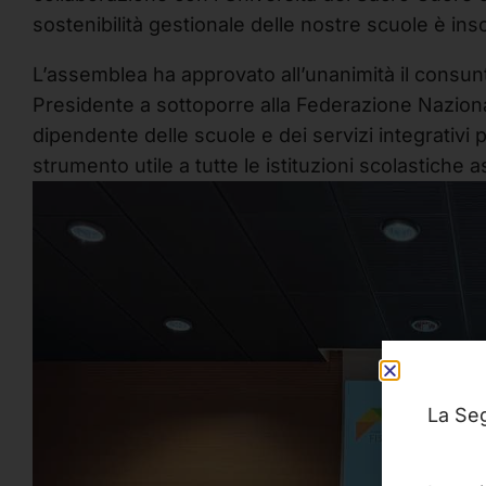
sostenibilità gestionale delle nostre scuole è insci
L’assemblea ha approvato all’unanimità il consunt
Presidente a sottoporre alla Federazione Naziona
dipendente delle scuole e dei servizi integrativi p
strumento utile a tutte le istituzioni scolastiche a
La Seg