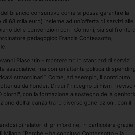
del bilancio consuntivo come si possa garantire la
e di 68 mila euro) insieme ad un’offerta di servizi alle
piano delle convenzioni con i Comuni, sia sul fronte d
oordinatore pedagogico Francis Contessotto,
le.
iovanni Piasentin – manteremo lo standard di servizi
te associative, ma con un’attenta politica di spendin
icavi straordinari”. Come, ad esempio, il contributo
ottenuti da Fonder. Di qui l’impegno di Fism Treviso
0 giorni”, con la formazione a sostegno della genitoria
ione dell’alleanza tra le diverse generazioni, con il
ndosi di relatori di prim’ordine, in particolare grazie 
di Milano “Perché – ha concluso Contessotto – la