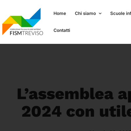
Home
Chi siamo
Scuole inf
Contatti
L’assemblea ap
2024 con util