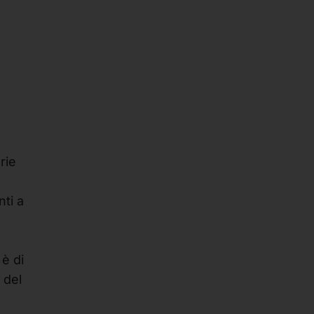
rie
nti a
è di
 del