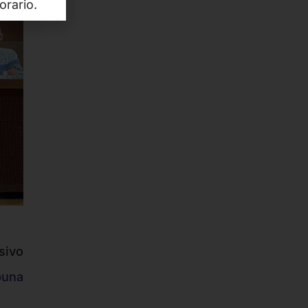
orario.
sivo
buna