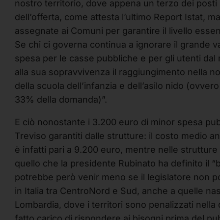
nostro territorio, dove appena un terzo dei posti 
dell’offerta, come attesta l’ultimo Report Istat, m
assegnate ai Comuni per garantire il livello essenz
Se chi ci governa continua a ignorare il grande v
spesa per le casse pubbliche e per gli utenti dal 
alla sua sopravvivenza il raggiungimento nella nos
della scuola dell’infanzia e dell’asilo nido (ovve
33% della domanda)”.
E ciò nonostante i 3.200 euro di minor spesa pubb
Treviso garantiti dalle strutture: il costo medi
è infatti pari a 9.200 euro, mentre nelle struttur
quello che la presidente Rubinato ha definito il “
potrebbe però venir meno se il legislatore non p
in Italia tra CentroNord e Sud, anche a quelle n
Lombardia, dove i territori sono penalizzati nella 
fatto carico di rispondere ai bisogni prima del pu