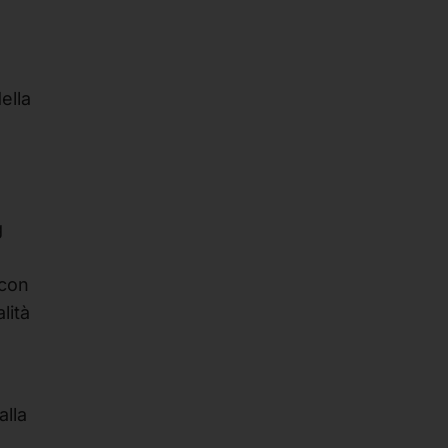
ella
g
 con
lità
alla