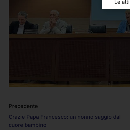
Le att
Precedente
Grazie Papa Francesco: un nonno saggio dal
cuore bambino