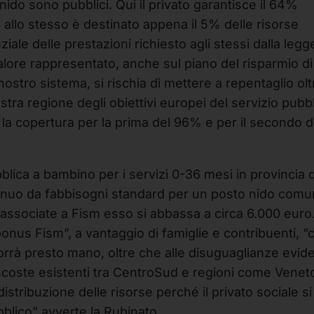
nido sono pubblici. Qui il privato garantisce il 64%
a allo stesso è destinato appena il 5% delle risorse
iale delle prestazioni richiesto agli stessi dalla legg
alore rappresentato, anche sul piano del risparmio di
nostro sistema, si rischia di mettere a repentaglio olt
tra regione degli obiettivi europei del servizio pubb
ro la copertura per la prima del 96% e per il secondo d
lica a bambino per i servizi 0-36 mesi in provincia d
o annuo da fabbisogni standard per un posto nido comu
e associate a Fism esso si abbassa a circa 6.000 euro.
bonus Fism”, a vantaggio di famiglie e contribuenti, “
orrà presto mano, oltre che alle disuguaglianze evide
ascoste esistenti tra CentroSud e regioni come Venet
distribuzione delle risorse perché il privato sociale si
bblico” avverte la Rubinato.