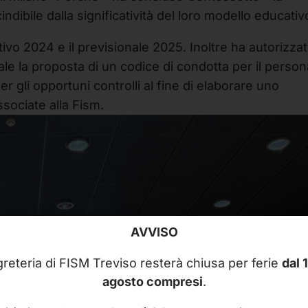
ndibile dalla significatività del loro modello educativ
ivo 2024 e il previsionale 2025. Inoltre ha autorizzat
le la proposta di un codice di condotta per il person
er gli opportuni controlli al fine di elaborare uno
ssociate alla Fism.
AVVISO
reteria di FISM Treviso resterà chiusa per ferie
dal 
agosto compresi
.