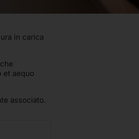
ura in carica
 che
no et aequo
nte associato.