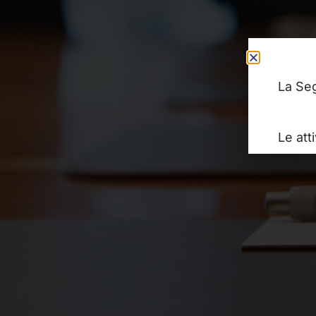
La Seg
Le att