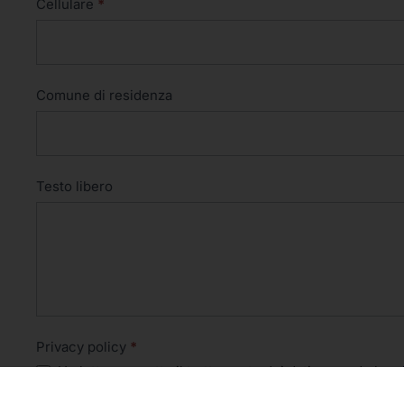
Cellulare
*
Comune di residenza
Testo libero
Privacy policy
*
Ho letto e accetto il trattamento dei dati secondo la
pr