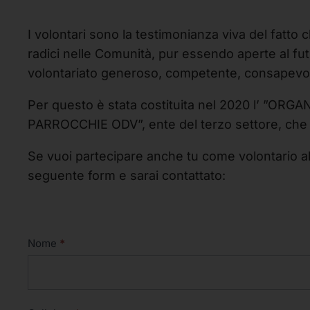
I volontari sono la testimonianza viva del fatto
radici nelle Comunità, pur essendo aperte al futu
volontariato generoso, competente, consapevol
Per questo è stata costituita nel 2020 l’ 
PARROCCHIE ODV”, ente del terzo settore, che ga
Se vuoi partecipare anche tu come volontario alle
seguente form e sarai contattato:
Partecipa
Nome
*
come
volontario