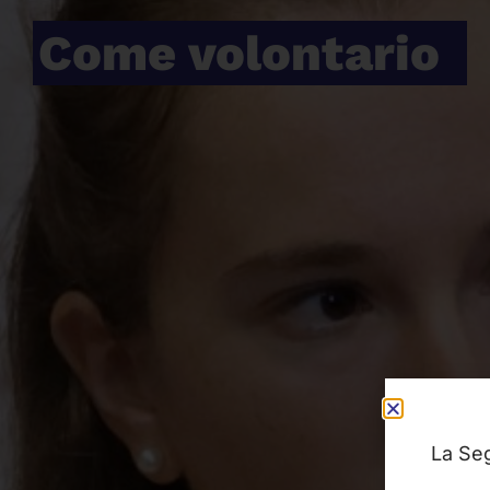
Come volontario
La Seg