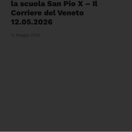
la scuola San Pio X – Il
Corriere del Veneto
12.05.2026
12 Maggio 2026