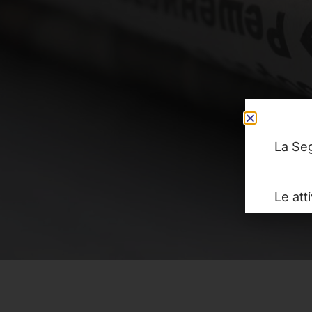
La Seg
Le att