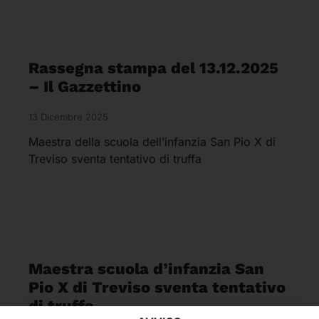
Rassegna stampa del 13.12.2025
– Il Gazzettino
13 Dicembre 2025
Maestra della scuola dell’infanzia San Pio X di
Treviso sventa tentativo di truffa
Maestra scuola d’infanzia San
Pio X di Treviso sventa tentativo
di truffa