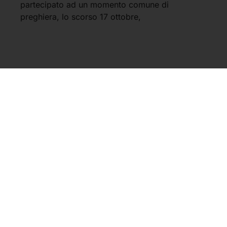
partecipato ad un momento comune di
preghiera, lo scorso 17 ottobre,
1
2
3
4
5
FISM
MENÙ
Federazione Italiana
Home
Scuole Materne
Chi siamo
della Provincia di Treviso
Via Tiziano Vecellio, 16
Scuole infanzia e asili
31100 Treviso (TV)
nido