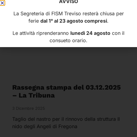
AVVISO
12 Dicembre 2025
La Segreteria di FISM Treviso resterà chiusa per
Insegnante della scuola dell’infanzia San Pio X di
ferie
dal 1° al 23 agosto compresi
.
Treviso ha sventato stamane un tentativo di
truffa ai danni dell’istituto. La dinamica del fatto
Le attività riprenderanno
lunedì 24 agosto
con il
non è
consueto orario.
Rassegna stampa del 03.12.2025
– La Tribuna
3 Dicembre 2025
Taglio del nastro per il rinnovo della struttura Il
nido degli Angeli di Fregona