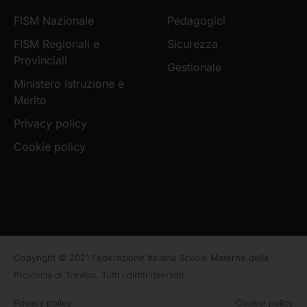
FISM Nazionale
Pedagogici
FISM Regionali e
Sicurezza
Provinciali
Gestionale
Ministero Istruzione e
Merito
Privacy policy
Cookie policy
Copyright © 2021 Federazione Italiana Scuole Materne della
Provincia di Treviso. Tutti i diritti riservati.
Privacy policy
Cookie policy