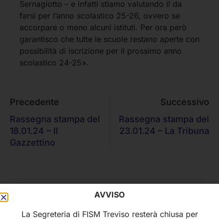
Sernagiotto – e infatti stiamo valutando il da
farsi per l’anno scolastico 25-26, ovvero se
accorpare o meno alcuni istituti. Per ora però
garantisco che tutte le scuole restano aperte con
possibilità di iscrizione per il prossimo anno
scolastico 24-25».
Precedente
Successivo
Rassegna stampa del
Rassegna stampa del
18.01.24 – Il
23.01.24 – La Tribuna
Gazzettino
AVVISO
La Segreteria di FISM Treviso resterà chiusa per