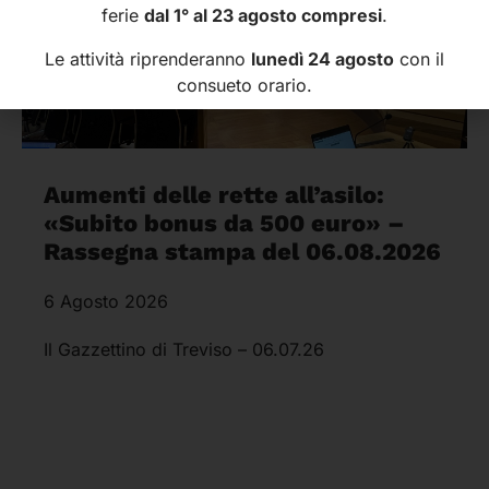
ferie
dal 1° al 23 agosto compresi
.
Le attività riprenderanno
lunedì 24 agosto
con il
consueto orario.
Aumenti delle rette all’asilo:
«Subito bonus da 500 euro» –
Rassegna stampa del 06.08.2026
6 Agosto 2026
Il Gazzettino di Treviso – 06.07.26