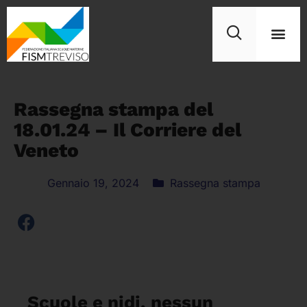
Rassegna stampa del
18.01.24 – Il Corriere del
Veneto
Gennaio 19, 2024
Rassegna stampa
Scuole e nidi, nessun