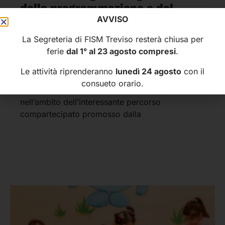
della programmazione e del
AVVISO
bilancio del Veneto
La Segreteria di FISM Treviso resterà chiusa per
31 Luglio 2026
ferie
dal 1° al 23 agosto compresi
.
Anche FISM TREVISO ha partecipato al Tavolo
Le attività riprenderanno
lunedì 24 agosto
con il
delle associazioni di categoria convocato a
consueto orario.
Treviso dall’assessore al Bilancio Filippo Giacinti
nell’ambito dell’interessante percorso
compartecipato promosso dalla