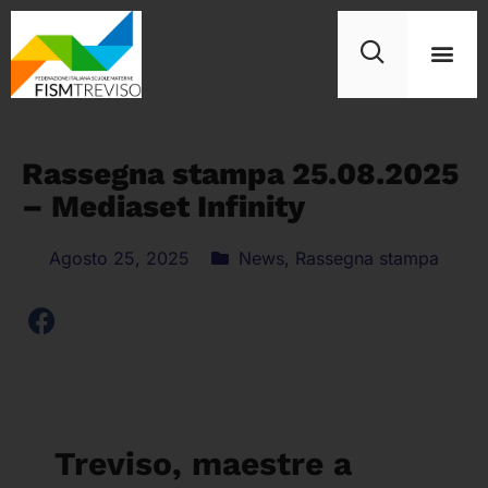
Rassegna stampa 25.08.2025
– Mediaset Infinity
Agosto 25, 2025
News
,
Rassegna stampa
Treviso, maestre a