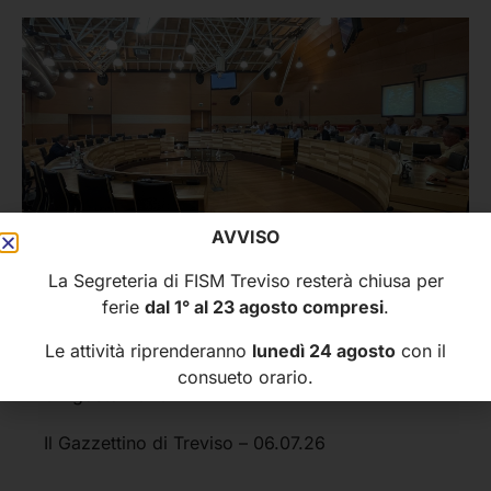
AVVISO
La Segreteria di FISM Treviso resterà chiusa per
Aumenti delle rette all’asilo:
ferie
dal 1° al 23 agosto compresi
.
«Subito bonus da 500 euro» –
Rassegna stampa del 06.08.2026
Le attività riprenderanno
lunedì 24 agosto
con il
consueto orario.
6 Agosto 2026
Il Gazzettino di Treviso – 06.07.26