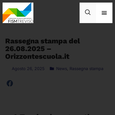
Rassegna stampa del
26.08.2025 –
Orizzontescuola.it
Agosto 26, 2025
News
,
Rassegna stampa