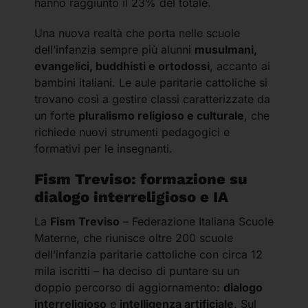
hanno raggiunto il 23% del totale.
Una nuova realtà che porta nelle scuole
dell’infanzia sempre più alunni
musulmani,
evangelici, buddhisti e ortodossi
, accanto ai
bambini italiani. Le aule paritarie cattoliche si
trovano così a gestire classi caratterizzate da
un forte
pluralismo religioso e culturale
, che
richiede nuovi strumenti pedagogici e
formativi per le insegnanti.
Fism Treviso: formazione su
dialogo interreligioso e IA
La
Fism Treviso
– Federazione Italiana Scuole
Materne, che riunisce oltre 200 scuole
dell’infanzia paritarie cattoliche con circa 12
mila iscritti – ha deciso di puntare su un
doppio percorso di aggiornamento:
dialogo
interreligioso
e
intelligenza artificiale
. Sul