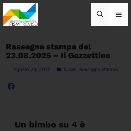
Rassegna stampa del
23.08.2025 – Il Gazzettino
Agosto 23, 2025
News
,
Rassegna stampa
Un bimbo su 4 è