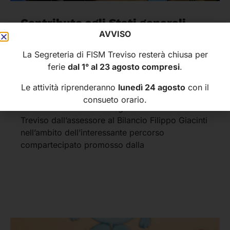
Contributo agli Stati generali
AVVISO
della programmazione e del
bilancio del Veneto
La Segreteria di FISM Treviso resterà chiusa per
ferie
dal 1° al 23 agosto compresi
.
31 Luglio 2026
Le attività riprenderanno
lunedì 24 agosto
con il
Anche FISM TREVISO ha partecipato al Tavolo
consueto orario.
delle associazioni di categoria convocato a
Treviso dall’assessore al Bilancio Filippo Giacinti
nell’ambito dell’interessante percorso
compartecipato promosso dalla