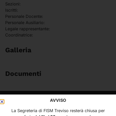
Sezioni:
Iscritti:
Personale Docente:
Personale Ausiliario:
Legale rappresentante:
Coordinatrice:
Galleria
Documenti
AVVISO
FISM
MENÙ
La Segreteria di FISM Treviso resterà chiusa per
Federazione Italiana
Home