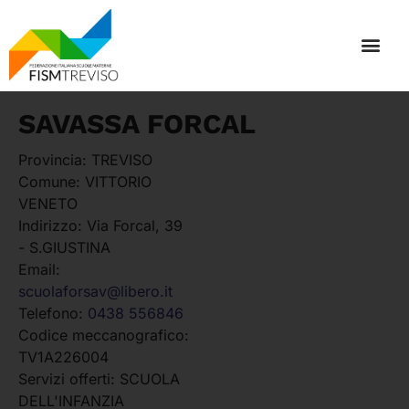
SAVASSA FORCAL
Provincia:
TREVISO
Comune:
VITTORIO
VENETO
Indirizzo:
Via Forcal, 39
- S.GIUSTINA
Email:
scuolaforsav@libero.it
Telefono:
0438 556846
Codice meccanografico:
TV1A226004
Servizi offerti:
SCUOLA
DELL'INFANZIA