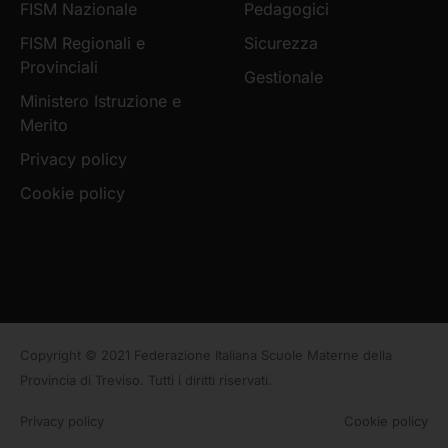
FISM Nazionale
Pedagogici
FISM Regionali e
Sicurezza
Provinciali
Gestionale
Ministero Istruzione e
Merito
Privacy policy
Cookie policy
Copyright © 2021 Federazione Italiana Scuole Materne della
Provincia di Treviso. Tutti i diritti riservati.
Privacy policy
Cookie policy