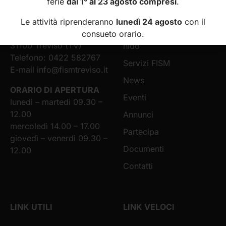
ferie
dal 1° al 23 agosto compresi
.
Scuole Materne
Chi siamo
della Provincia di Treviso
Le attività riprenderanno
lunedì 24 agosto
con il
Via Tiziano Vecellio, 16
Scuole infanzia e asili
consueto orario.
31100 Treviso (TV)
nido
Telefono: 0422 582767
Servizi FISM
E-mail
info@fismtreviso.it
News
ORARIO DI APERTURA
Eventi
lunedì – martedì 09.30 –
12.00
Annunci
mercoledì 14.00 – 17.00
Partecipa
giovedì – venerdì 09.30 –
Documenti
12.00
Contatti
LINK UTILI
LINK VELOCI