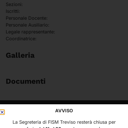
Sezioni:
Iscritti:
Personale Docente:
Personale Ausiliario:
Legale rappresentante:
Coordinatrice:
Galleria
Documenti
AVVISO
FISM
MENÙ
La Segreteria di FISM Treviso resterà chiusa per
Federazione Italiana
Home