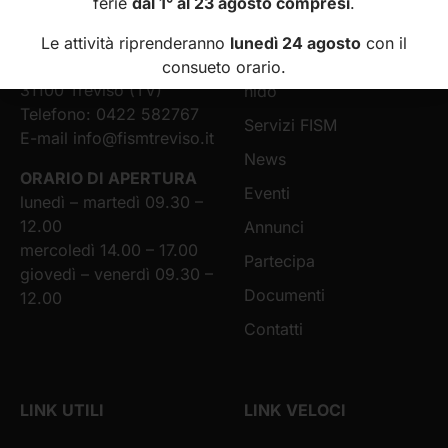
ferie
dal 1° al 23 agosto compresi
.
Scuole Materne
Chi siamo
della Provincia di Treviso
Le attività riprenderanno
lunedì 24 agosto
con il
Via Tiziano Vecellio, 16
Scuole infanzia e asili
consueto orario.
31100 Treviso (TV)
nido
Telefono: 0422 582767
Servizi FISM
E-mail
info@fismtreviso.it
News
ORARIO DI APERTURA
Eventi
lunedì – martedì 09.30 –
12.00
Annunci
mercoledì 14.00 – 17.00
Partecipa
giovedì – venerdì 09.30 –
Documenti
12.00
Contatti
LINK UTILI
LINK VELOCI