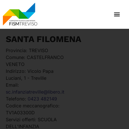
SANTA FILOMENA
Provincia:
TREVISO
Comune:
CASTELFRANCO
VENETO
Indirizzo:
Vicolo Papa
Luciani, 1 - Treville
Email:
sc.infanziatreville@libero.it
Telefono:
0423 482149
Codice meccanografico:
TV1A03300D
Servizi offerti:
SCUOLA
DELL'INFANZIA