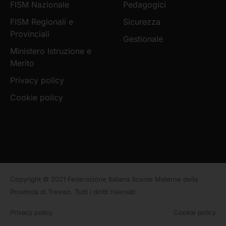
FISM Nazionale
Pedagogici
FISM Regionali e
Sicurezza
Provinciali
Gestionale
Ministero Istruzione e
Merito
Privacy policy
Cookie policy
Copyright © 2021 Federazione Italiana Scuole Materne della
Provincia di Treviso. Tutti i diritti riservati.
Privacy policy
Cookie policy