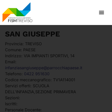
SAN GIUSEPPE
Provincia:
TREVISO
Comune:
PAESE
Indirizzo:
VIA IMPIANTI SPORTIVI, 14
Email:
infanziasangiuseppe@parrocchiapaese.it
Telefono:
0422 951630
Codice meccanografico:
TV1A114001
Servizi offerti:
SCUOLA
DELL'INFANZIA,SEZIONE PRIMAVERA
Sezioni:
Iscritti:
Personale Docente: