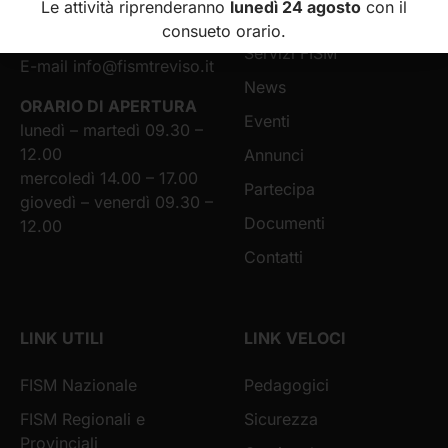
Le attività riprenderanno
lunedì 24 agosto
con il
31100 Treviso (TV)
nido
consueto orario.
Telefono: 0422 582767
Servizi FISM
E-mail
info@fismtreviso.it
News
ORARIO DI APERTURA
Eventi
lunedì – martedì 09.30 –
12.00
Annunci
mercoledì 14.00 – 17.00
Partecipa
giovedì – venerdì 09.30 –
Documenti
12.00
Contatti
LINK UTILI
LINK VELOCI
FISM Nazionale
Pedagogici
FISM Regionali e
Sicurezza
Provinciali