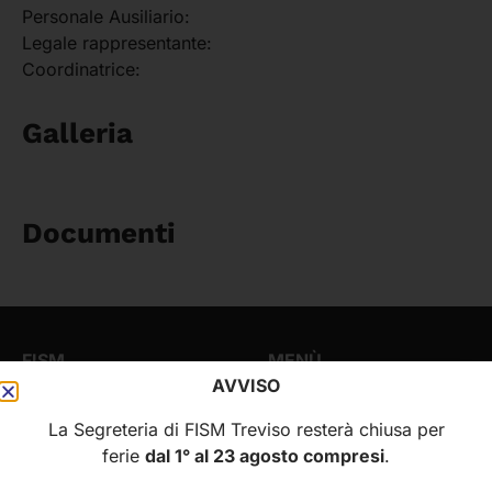
Personale Ausiliario:
Legale rappresentante:
Coordinatrice:
Galleria
Documenti
FISM
MENÙ
AVVISO
Federazione Italiana
Home
La Segreteria di FISM Treviso resterà chiusa per
Scuole Materne
Chi siamo
ferie
dal 1° al 23 agosto compresi
.
della Provincia di Treviso
Via Tiziano Vecellio, 16
Scuole infanzia e asili