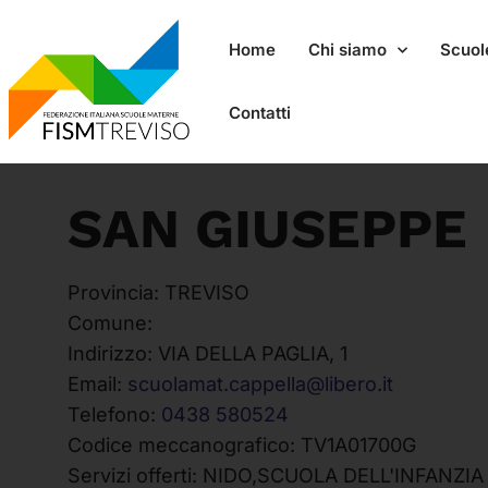
Home
Chi siamo
Scuole
Contatti
SAN GIUSEPPE
Provincia:
TREVISO
Comune:
Indirizzo:
VIA DELLA PAGLIA, 1
Email:
scuolamat.cappella@libero.it
Telefono:
0438 580524
Codice meccanografico:
TV1A01700G
Servizi offerti:
NIDO,SCUOLA DELL'INFANZIA