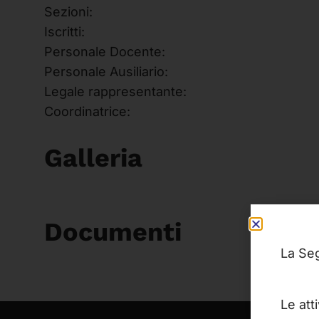
Sezioni:
Iscritti:
Personale Docente:
Personale Ausiliario:
Legale rappresentante:
Coordinatrice:
Galleria
Documenti
La Seg
Le att