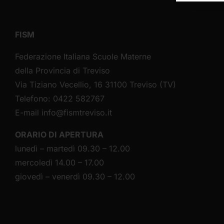
FISM
Federazione Italiana Scuole Materne
della Provincia di Treviso
Via Tiziano Vecellio, 16 31100 Treviso (TV)
Telefono: 0422 582767
E-mail
info@fismtreviso.it
ORARIO DI APERTURA
lunedì – martedì 09.30 – 12.00
mercoledì 14.00 – 17.00
giovedì – venerdì 09.30 – 12.00