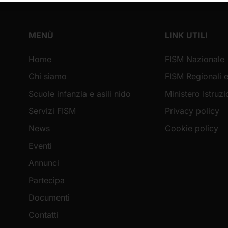
MENÙ
LINK UTILI
Home
FISM Nazionale
Chi siamo
FISM Regionali e
Scuole infanzia e asili nido
Ministero Istruz
Servizi FISM
Privacy policy
News
Cookie policy
Eventi
Annunci
Partecipa
Documenti
Contatti