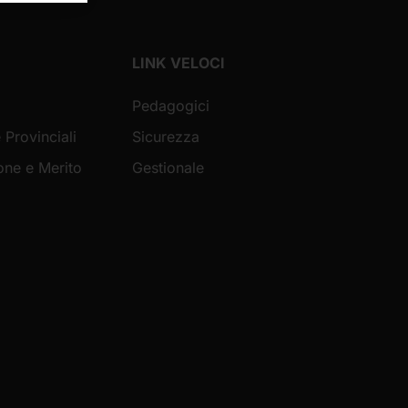
LINK VELOCI
Pedagogici
 Provinciali
Sicurezza
ione e Merito
Gestionale