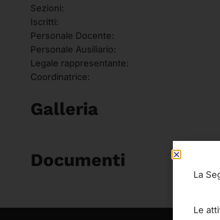
Sezioni:
Iscritti:
Personale Docente:
Personale Ausiliario:
Legale rappresentante:
Coordinatrice:
Galleria
Documenti
La Seg
Le att