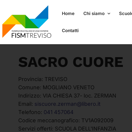
Home
Chi siamo
Scuole
Contatti
SACRO CUORE
Provincia:
TREVISO
Comune:
MOGLIANO VENETO
Indirizzo:
VIA CHIESA 37- loc. ZERMAN
Email:
siscuore.zerman@libero.it
Telefono:
041 457064
Codice meccanografico:
TV1A092009
Servizi offerti:
SCUOLA DELL'INFANZIA