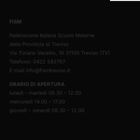
FISM
Federazione Italiana Scuole Materne
della Provincia di Treviso
Via Tiziano Vecellio, 16 31100 Treviso (TV)
Telefono: 0422 582767
E-mail
info@fismtreviso.it
ORARIO DI APERTURA
lunedì – martedì 09.30 – 12.00
mercoledì 14.00 – 17.00
giovedì – venerdì 09.30 – 12.00