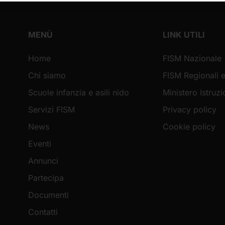
MENÙ
LINK UTILI
Home
FISM Nazionale
Chi siamo
FISM Regionali e
Scuole infanzia e asili nido
Ministero Istruz
Servizi FISM
Privacy policy
News
Cookie policy
Eventi
Annunci
Partecipa
Documenti
Contatti