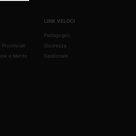
LINK VELOCI
Pedagogici
 Provinciali
Sicurezza
ione e Merito
Gestionale