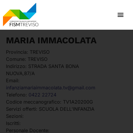
MARIA IMMACOLATA
Provincia:
TREVISO
Comune:
TREVISO
Indirizzo:
STRADA SANTA BONA
NUOVA,87/A
Email:
infanziamariaimmacolata.tv@gmail.com
Telefono:
0422 22724
Codice meccanografico:
TV1A20200G
Servizi offerti:
SCUOLA DELL'INFANZIA
Sezioni:
Iscritti:
Personale Docente: