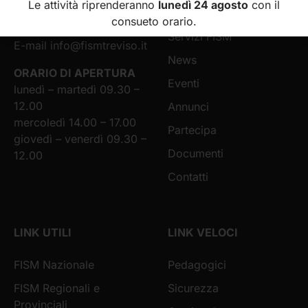
Le attività riprenderanno
lunedì 24 agosto
con il
31100 Treviso (TV)
nido
consueto orario.
Telefono: 0422 582767
Servizi FISM
E-mail
info@fismtreviso.it
News
ORARIO DI APERTURA
Eventi
lunedì – martedì 09.30 –
12.00
Annunci
mercoledì 14.00 – 17.00
Partecipa
giovedì – venerdì 09.30 –
Documenti
12.00
Contatti
LINK UTILI
LINK VELOCI
FISM Nazionale
Pedagogici
FISM Regionali e
Sicurezza
Provinciali