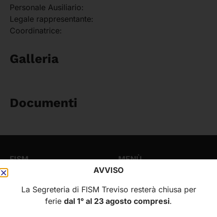
Personale Ausiliario:
Legale rappresentante:
Coordinatrice:
Galleria
Documenti
FISM
MENÙ
AVVISO
Federazione Italiana
Home
La Segreteria di FISM Treviso resterà chiusa per
Scuole Materne
Chi siamo
ferie
dal 1° al 23 agosto compresi
.
della Provincia di Treviso
Via Tiziano Vecellio, 16
Scuole infanzia e asili