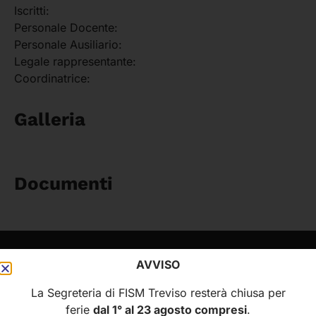
Iscritti:
Personale Docente:
Personale Ausiliario:
Legale rappresentante:
Coordinatrice:
Galleria
Documenti
AVVISO
FISM
MENÙ
La Segreteria di FISM Treviso resterà chiusa per
Federazione Italiana
Home
ferie
dal 1° al 23 agosto compresi
.
Scuole Materne