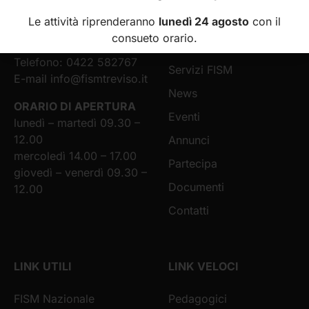
Chi siamo
della Provincia di Treviso
Le attività riprenderanno
lunedì 24 agosto
con il
Via Tiziano Vecellio, 16
Scuole infanzia e asili
consueto orario.
31100 Treviso (TV)
nido
Telefono: 0422 582767
Servizi FISM
E-mail
info@fismtreviso.it
News
ORARIO DI APERTURA
Eventi
lunedì – martedì 09.30 –
12.00
Annunci
mercoledì 14.00 – 17.00
Partecipa
giovedì – venerdì 09.30 –
Documenti
12.00
Contatti
LINK UTILI
LINK VELOCI
FISM Nazionale
Pedagogici