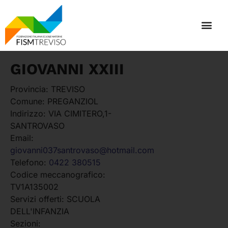
GIOVANNI XXIII
Provincia:
TREVISO
Comune:
PREGANZIOL
Indirizzo:
VIA CIMITERO,1-
SANTROVASO
Email:
giovanni037santrovaso@hotmail.com
Telefono:
0422 380515
Codice meccanografico:
TV1A135002
Servizi offerti:
SCUOLA
DELL'INFANZIA
Sezioni: