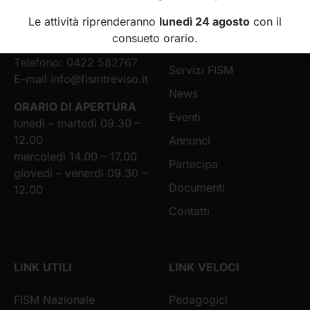
Chi siamo
della Provincia di Treviso
Le attività riprenderanno
lunedì 24 agosto
con il
Via Tiziano Vecellio, 16
Scuole infanzia e asili
consueto orario.
31100 Treviso (TV)
nido
Telefono: 0422 582767
Servizi FISM
E-mail
info@fismtreviso.it
News
ORARIO DI APERTURA
Eventi
lunedì – martedì 09.30 –
12.00
Annunci
mercoledì 14.00 – 17.00
Partecipa
giovedì – venerdì 09.30 –
Documenti
12.00
Contatti
LINK UTILI
LINK VELOCI
FISM Nazionale
Pedagogici