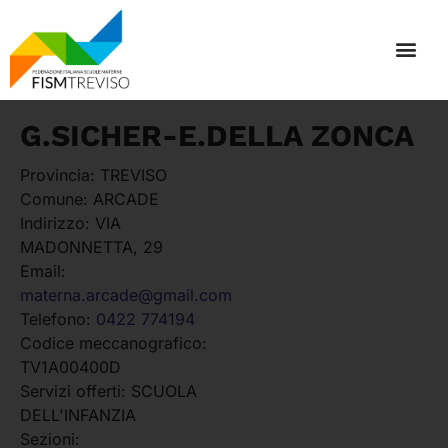
G.SICHER-E.DELLA ZONCA
Provincia:
TREVISO
Comune:
ARCADE
Indirizzo:
VIA
MADONNETTA, 29
Email:
materna.arcade@gmail.com
Telefono:
0422 774194
Codice meccanografico:
TV1A00400D
Servizi offerti:
SCUOLA
DELL'INFANZIA
Sezioni: