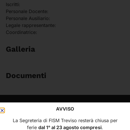
Iscritti:
Personale Docente:
Personale Ausiliario:
Legale rappresentante:
Coordinatrice:
Galleria
Documenti
AVVISO
FISM
MENÙ
La Segreteria di FISM Treviso resterà chiusa per
Federazione Italiana
Home
ferie
dal 1° al 23 agosto compresi
.
Scuole Materne