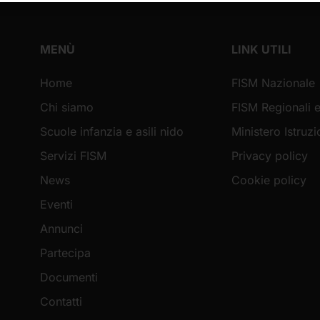
MENÙ
LINK UTILI
Home
FISM Nazionale
Chi siamo
FISM Regionali e
Scuole infanzia e asili nido
Ministero Istruz
Servizi FISM
Privacy policy
News
Cookie policy
Eventi
Annunci
Partecipa
Documenti
Contatti