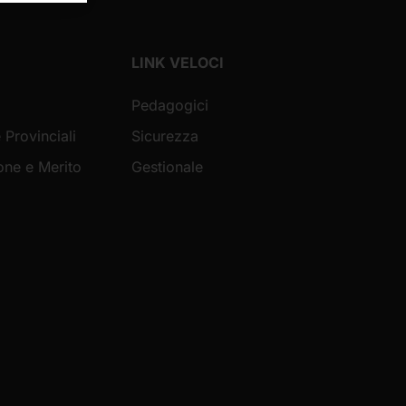
LINK VELOCI
Pedagogici
 Provinciali
Sicurezza
ione e Merito
Gestionale