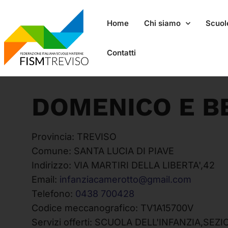
Home
Chi siamo
Scuole
Contatti
DOMENICO E B
Provincia:
TREVISO
Comune:
SANTA LUCIA DI PIAVE
Indirizzo:
VIA MARTIRI DELLA LIBERTA',42
Email:
infanziacamerotto@gmail.com
Telefono:
0438 700428
Codice meccanografico:
TV1A15700V
Servizi offerti:
SCUOLA DELL'INFANZIA,SEZI