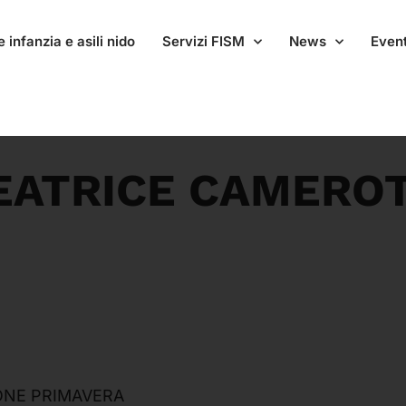
 infanzia e asili nido
Servizi FISM
News
Event
EATRICE CAMERO
ONE PRIMAVERA