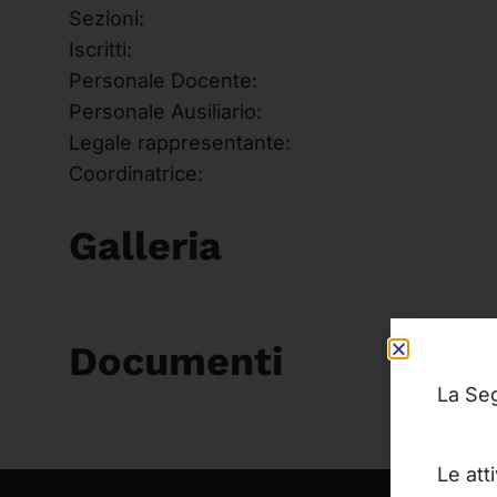
Sezioni:
Iscritti:
Personale Docente:
Personale Ausiliario:
Legale rappresentante:
Coordinatrice:
Galleria
Documenti
La Seg
Le att