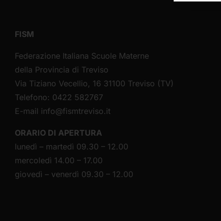
FISM
Federazione Italiana Scuole Materne
della Provincia di Treviso
Via Tiziano Vecellio, 16 31100 Treviso (TV)
Telefono: 0422 582767
E-mail
info@fismtreviso.it
ORARIO DI APERTURA
lunedì – martedì 09.30 – 12.00
mercoledì 14.00 – 17.00
giovedì – venerdì 09.30 – 12.00