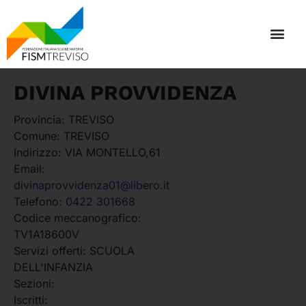
DIVINA PROVVIDENZA
Provincia:
TREVISO
Comune:
TREVISO
Indirizzo:
VIA MONTELLO,61
Email:
divinaprovvidenza01@libero.it
Telefono:
0422 301668
Codice meccanografico:
TV1A18600V
Servizi offerti:
SCUOLA
DELL'INFANZIA
Sezioni:
Iscritti: