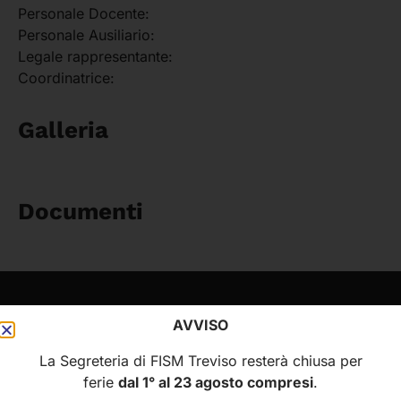
Personale Docente:
Personale Ausiliario:
Legale rappresentante:
Coordinatrice:
Galleria
Documenti
FISM
MENÙ
AVVISO
Federazione Italiana
Home
La Segreteria di FISM Treviso resterà chiusa per
Scuole Materne
ferie
dal 1° al 23 agosto compresi
.
Chi siamo
della Provincia di Treviso