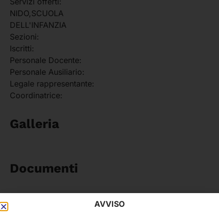
Servizi offerti:
NIDO,SCUOLA
DELL'INFANZIA
Sezioni:
Iscritti:
Personale Docente:
Personale Ausiliario:
Legale rappresentante:
Coordinatrice:
Galleria
Documenti
AVVISO