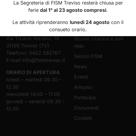
La Segreteria di FISM Treviso resterà chiusa per
FISM
MENÙ
ferie
dal 1° al 23 agosto compresi
.
Federazione Italiana
Home
Le attività riprenderanno
lunedì 24 agosto
con il
Scuole Materne
Chi siamo
consueto orario.
della Provincia di Treviso
Via Tiziano Vecellio, 16
Scuole infanzia e asili
31100 Treviso (TV)
nido
Telefono: 0422 582767
Servizi FISM
E-mail
info@fismtreviso.it
News
ORARIO DI APERTURA
Eventi
lunedì – martedì 09.30 –
12.00
Annunci
mercoledì 14.00 – 17.00
Partecipa
giovedì – venerdì 09.30 –
Documenti
12.00
Contatti