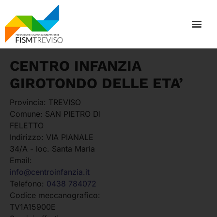
CENTRO INFANZIA
GIROTONDO DELLE ETA’
Provincia:
TREVISO
Comune:
SAN PIETRO DI
FELETTO
Indirizzo:
VIA PIANALE
34/A - loc. Santa Maria
Email:
info@centroinfanzia.it
Telefono:
0438 784072
Codice meccanografico:
TV1A15900E