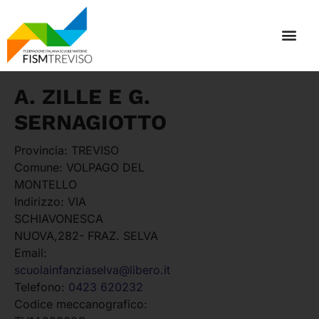
A. ZILLE E G.
SERNAGIOTTO
Provincia:
TREVISO
Comune:
VOLPAGO DEL
MONTELLO
Indirizzo:
VIA
SCHIAVONESCA
NUOVA,282- FRAZ. SELVA
Email:
scuolainfanziaselva@libero.it
Telefono:
0423 620232
Codice meccanografico: