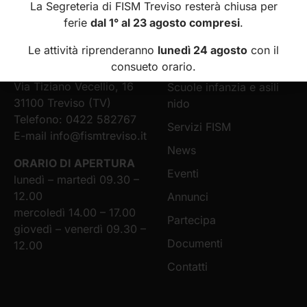
La Segreteria di FISM Treviso resterà chiusa per
FISM
MENÙ
ferie
dal 1° al 23 agosto compresi
.
Federazione Italiana
Home
Le attività riprenderanno
lunedì 24 agosto
con il
Scuole Materne
Chi siamo
consueto orario.
della Provincia di Treviso
Via Tiziano Vecellio, 16
Scuole infanzia e asili
31100 Treviso (TV)
nido
Telefono: 0422 582767
Servizi FISM
E-mail
info@fismtreviso.it
News
ORARIO DI APERTURA
Eventi
lunedì – martedì 09.30 –
12.00
Annunci
mercoledì 14.00 – 17.00
Partecipa
giovedì – venerdì 09.30 –
Documenti
12.00
Contatti