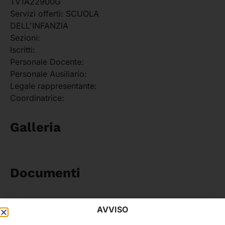
TV1A22900G
Servizi offerti:
SCUOLA
DELL'INFANZIA
Sezioni:
Iscritti:
Personale Docente:
Personale Ausiliario:
Legale rappresentante:
Coordinatrice:
Galleria
Documenti
AVVISO