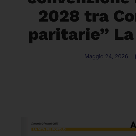
2028 tra C
paritarie” La
Maggio 24, 2026
Più risorse e più tutele per le famiglie