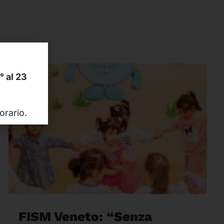
1° al 23
orario.
FISM Veneto: “Senza