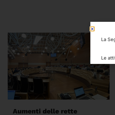
La Seg
Le att
Aumenti delle rette