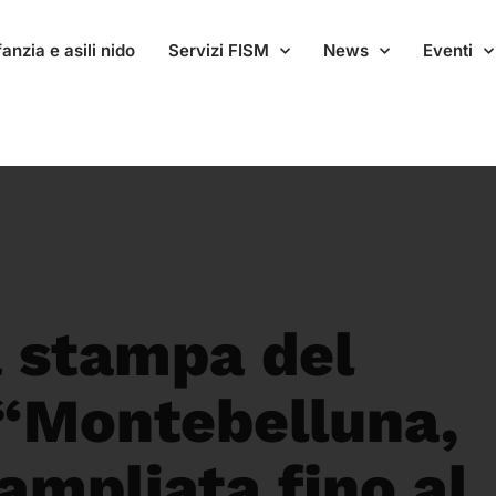
anzia e asili nido
Servizi FISM
News
Eventi
 stampa del
 “Montebelluna,
ampliata fino al