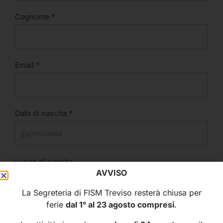
Cognome
*
Email
*
Data di nascita
*
Luogo di nascita
AVVISO
La Segreteria di FISM Treviso resterà chiusa per
ferie
dal 1° al 23 agosto compresi
.
Cellulare
*