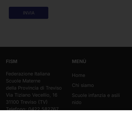
INVIA
FISM
MENÙ
Federazione Italiana
Home
Scuole Materne
Chi siamo
della Provincia di Treviso
Via Tiziano Vecellio, 16
Scuole infanzia e asili
31100 Treviso (TV)
nido
Telefono: 0422 582767
Servizi FISM
E-mail
info@fismtreviso.it
News
ORARIO DI APERTURA