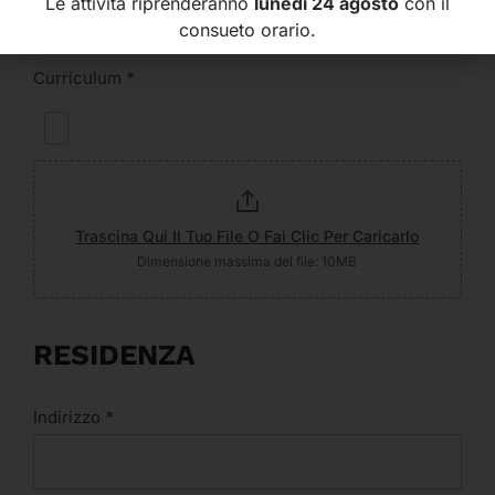
Le attività riprenderanno
lunedì 24 agosto
con il
consueto orario.
Curriculum
*
Trascina Qui Il Tuo File O Fai Clic Per Caricarlo
Dimensione massima del file: 10MB
RESIDENZA
Indirizzo
*