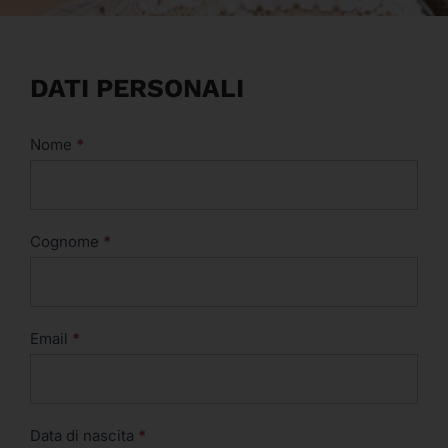
Candidatura
DATI PERSONALI
docenti
Nome
*
Cognome
*
Email
*
Data di nascita
*