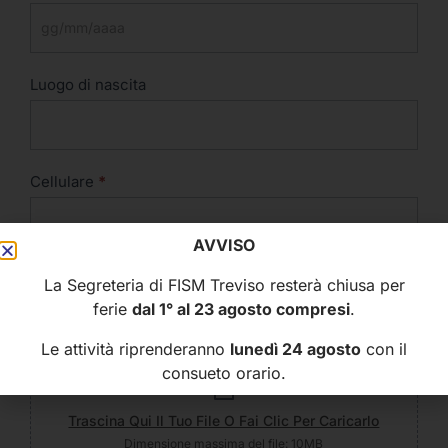
Luogo di nascita
Cellulare
*
AVVISO
Curriculum
*
La Segreteria di FISM Treviso resterà chiusa per
ferie
dal 1° al 23 agosto compresi
.
Le attività riprenderanno
lunedì 24 agosto
con il
consueto orario.
Trascina Qui Il Tuo File O Fai Clic Per Caricarlo
Dimensione massima del file: 10MB