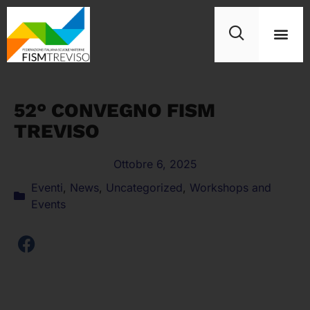
52° CONVEGNO FISM
TREVISO
Ottobre 6, 2025
Eventi
,
News
,
Uncategorized
,
Workshops and
Events