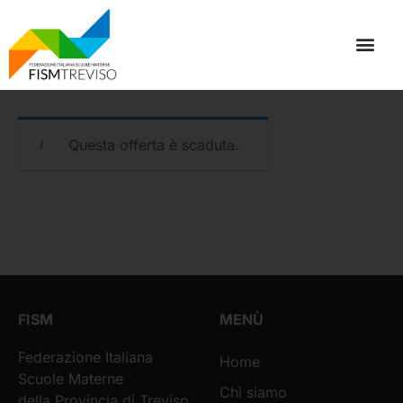
Questa offerta è scaduta.
FISM
MENÙ
Federazione Italiana
Home
Scuole Materne
Chi siamo
della Provincia di Treviso